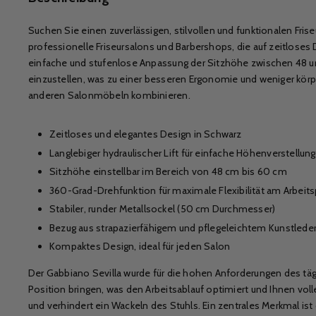
Suchen Sie einen zuverlässigen, stilvollen und funktionalen Frise
professionelle Friseursalons und Barbershops, die auf zeitloses
einfache und stufenlose Anpassung der Sitzhöhe zwischen 48 un
einzustellen, was zu einer besseren Ergonomie und weniger körpe
anderen Salonmöbeln kombinieren.
Zeitloses und elegantes Design in Schwarz
Langlebiger hydraulischer Lift für einfache Höhenverstellung
Sitzhöhe einstellbar im Bereich von 48 cm bis 60 cm
360-Grad-Drehfunktion für maximale Flexibilität am Arbeits
Stabiler, runder Metallsockel (50 cm Durchmesser)
Bezug aus strapazierfähigem und pflegeleichtem Kunstlede
Kompaktes Design, ideal für jeden Salon
Der Gabbiano Sevilla wurde für die hohen Anforderungen des tä
Position bringen, was den Arbeitsablauf optimiert und Ihnen vol
und verhindert ein Wackeln des Stuhls. Ein zentrales Merkmal is