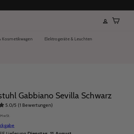
Einkaufs
 & Kosmetikwagen
Elektrogeräte & Leuchten
rstuhl Gabbiano Sevilla Schwarz
5.0/5 (1 Bewertungen)
. MwSt.
ückgabe
E Lieferung
Dienstag, 11 August
.