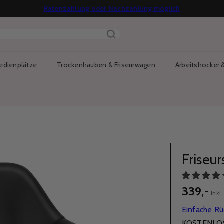
Ratenzahlung oder Nachzahlung möglich
Pause
Kostenloser Versand ab €70
14 Tage Reflexionszeit
Diashow
edienplätze
Trockenhauben & Friseurwagen
Arbeitshocker
Friseu
339,-
inkl
Einfache R
KOSTENLOS