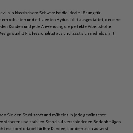
evilla in klassischem Schwarz ist die ideale Lösung für
inem robusten und effizienten Hydrauliklift ausgestattet, der eine
 jeden Kunden und jede Anwendung die perfekte Arbeitshöhe
esign strahlt Professionalität aus und lässt sich mühelos mit
nen Sie den Stuhl sanft und mühelos in jede gewünschte
einen sicheren und stabilen Stand auf verschiedenen Bodenbelägen
icht nur komfortabel für Ihre Kunden, sondern auch äußerst