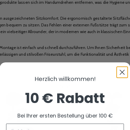
ingprodukte lassen sich im Handumdrehen entfernen, was die Hygiene und
n ausgezeichneten Sitzkomfort. Die ergonomisch gestaltete Sitzfläche
n bequem zu sitzen. Das Fehlen einer externen Fußstütze trägt zum sc
in vielseitiger Allrounder, der in modernen wie auch in klassischen Ein
 Montage ist einfach und schnell durchzuführen. Um Ihnen Sicherheit be
verlässigen und stilvollen Friseurstuhl, um die Funktionalität und Ästhe
Herzlich willkommen!
10 € Rabatt
Bei Ihrer ersten Bestellung über 100 €