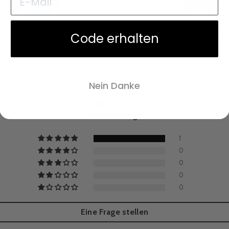
Code erhalten
Arbeitshocker
(145)
Friseurwagen
(34)
Nein Danke
5.00/5
(1 Bewertung)
1
0
0
0
0
Eine Frage stellen