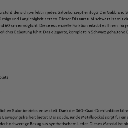
urstuhl, der sich perfekt in jedes Salonkonzept einfügt? Der Gabbiano S
 Design und Langlebigkeit setzen. Dieser
Friseurstuhl schwarz
ist mit e
d 60 cm ermöglicht. Diese essenzielle Funktion erlaubt es Ihnen, für
rlicher Belastung führt. Das elegante, komplett in Schwarz gehaltene D
platz
r
glichen Salonbetriebs entwickelt. Dank der 360-Grad-Drehfunktion kön
le Bewegungsfreiheit bietet. Der solide, runde Metallsockel sorgt für 
t der hochwertige Bezug aus synthetischem Leder. Dieses Material ist n