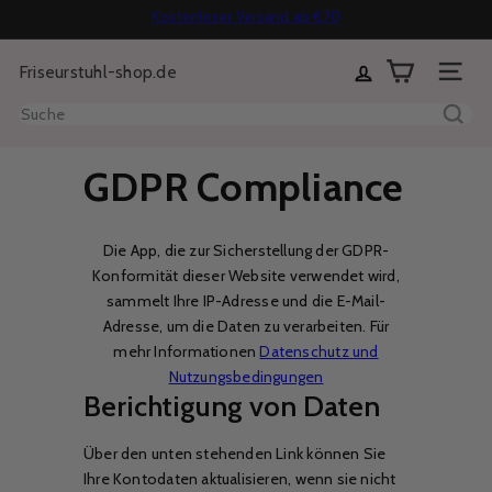
Kostenloser Versand ab €70
Direkt
14 Tage Reflexionszeit
Pause
zum
Ratenzahlung oder Nachzahlung möglich
Diashow
Friseurstuhl-shop.de
Inhalt
Seitenn
Suche
GDPR Compliance
Die App, die zur Sicherstellung der GDPR-
Konformität dieser Website verwendet wird,
sammelt Ihre IP-Adresse und die E-Mail-
Adresse, um die Daten zu verarbeiten. Für
mehr Informationen
Datenschutz und
Nutzungsbedingungen
Berichtigung von Daten
Über den unten stehenden Link können Sie
Ihre Kontodaten aktualisieren, wenn sie nicht